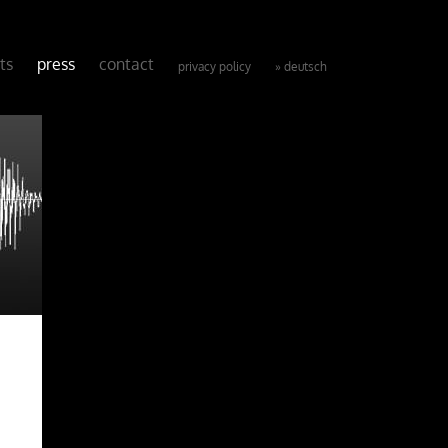
ts
press
contact
privacy policy
» deutsch