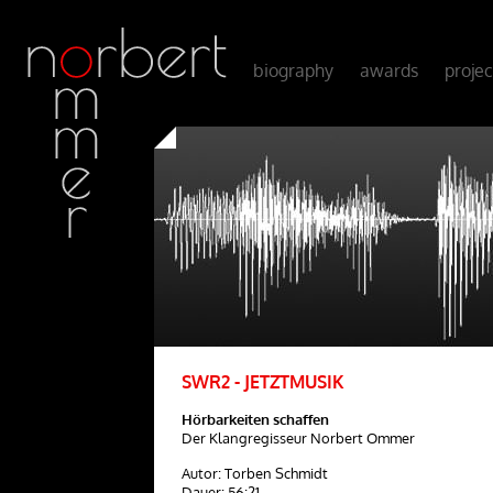
biography
awards
projec
SWR2 - JETZTMUSIK
Hörbarkeiten schaffen
Der Klangregisseur Norbert Ommer
Autor: Torben Schmidt
Dauer: 56:21