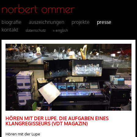
norbert ommer
biografie
auszeichnungen
projekte
presse
kontakt
datenschutz
» english
HÖREN MIT DER LUPE. DIE AUFGABEN EINES
KLANGREGISSEURS (VDT MAGAZIN)
Hören mit der Lupe